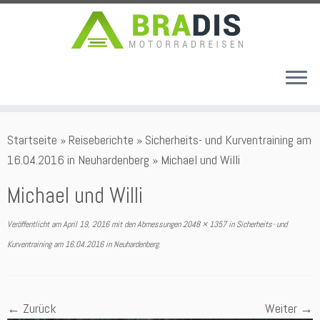
Zum
Startseite
»
Reiseberichte
»
Sicherheits- und Kurventraining am
Inhalt
16.04.2016 in Neuhardenberg
»
Michael und Willi
springen
Michael und Willi
Veröffentlicht am
April 19, 2016
mit den Abmessungen
2048 × 1357
in
Sicherheits- und
Kurventraining am 16.04.2016 in Neuhardenberg
.
← Zurück
Weiter →