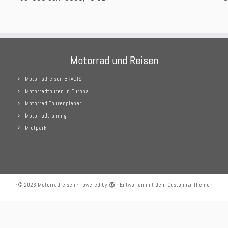
Motorrad und Reisen
Motorradreisen BRADIS
Motorradtouren in Europa
Motorrad Tourenplaner
Motorradtraining
Mietpark
·
© 2026
Motorradreisen
·
Powered by
·
Entworfen mit dem
Customizr-Theme
·