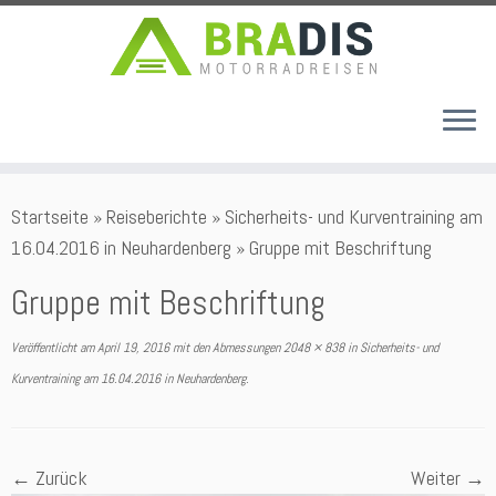
Zum
Startseite
»
Reiseberichte
»
Sicherheits- und Kurventraining am
Inhalt
16.04.2016 in Neuhardenberg
»
Gruppe mit Beschriftung
springen
Gruppe mit Beschriftung
Veröffentlicht am
April 19, 2016
mit den Abmessungen
2048 × 838
in
Sicherheits- und
Kurventraining am 16.04.2016 in Neuhardenberg
.
← Zurück
Weiter →