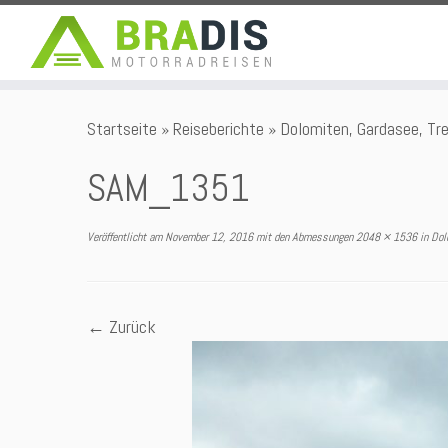
Zum
Startseite
»
Reiseberichte
»
Dolomiten, Gardasee, Tr
Inhalt
springen
SAM_1351
Veröffentlicht am
November 12, 2016
mit den Abmessungen
2048 × 1536
in
Dolo
← Zurück