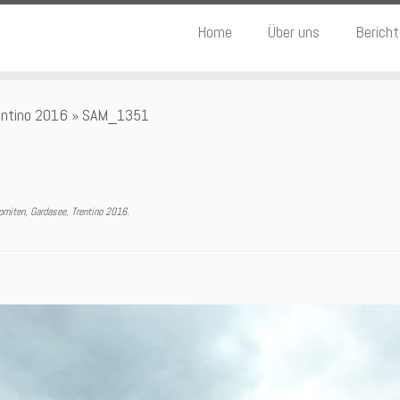
Home
Über uns
Berich
entino 2016
»
SAM_1351
miten, Gardasee, Trentino 2016
.