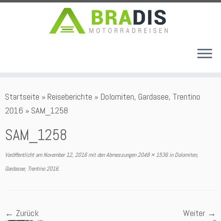
Zum
Startseite
»
Reiseberichte
»
Dolomiten, Gardasee, Trentino
Inhalt
2016
»
SAM_1258
springen
SAM_1258
Veröffentlicht am
November 12, 2016
mit den Abmessungen
2048 × 1536
in
Dolomiten,
Gardasee, Trentino 2016
.
← Zurück
Weiter →