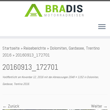
Zum
Startseite
»
Reiseberichte
»
Dolomiten, Gardasee, Trentino
Inhalt
2016
»
20160913_172701
springen
20160913_172701
Veröffentlicht am
November 12, 2016
mit den Abmessungen
2048 × 1152
in
Dolomiten,
Gardasee, Trentino 2016
.
← Zurück
Weiter →