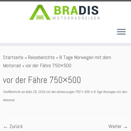
Zum
Startseite
»
Reiseberichte
»
8 Tage Norwegen mit dem
Inhalt
Motorrad
»
vor der Fähre 750×500
springen
vor der Fähre 750×500
Veröffentlicht am
März 29, 2016
mit den Abmessungen
750 × 500
in
8 Tage Norwegen mit dem
Motorrad
.
← Zurück
Weiter →