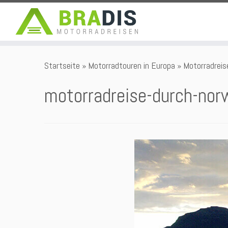
Zum
Startseite
»
Motorradtouren in Europa
»
Motorradreis
Inhalt
springen
motorradreise-durch-no