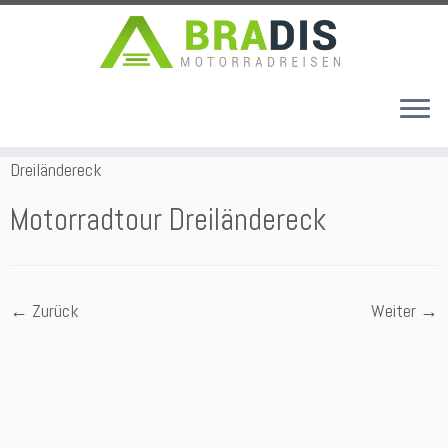
Zum
Startseite
»
Motorradtouren in Europa
»
Motorradtour
Inhalt
Dreiländereck
springen
Motorradtour Dreiländereck
← Zurück
Weiter →