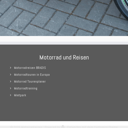
Motorrad und Reisen
Motorradreisen BRADIS
Motorradtouren in Europa
Motorrad Tourenplaner
Motorradtraining
Mietpark
·
© 2026
Motorradreisen
·
Powered by
·
Entworfen mit dem
Customizr-Theme
·