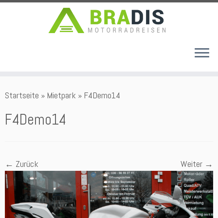
Zum
Startseite
»
Mietpark
»
F4Demo14
Inhalt
springen
F4Demo14
← Zurück
Weiter →