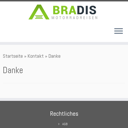
Zum
Startseite
»
Kontakt
»
Danke
Inhalt
springen
Danke
Rechtliches
AGB